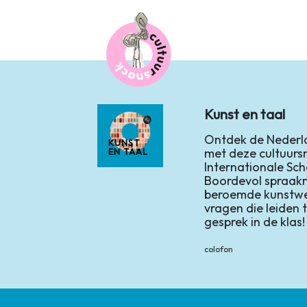
Kunst en taal
Ontdek de Nederla
KUNST
met deze cultuurs
EN TAAL
Internationale Sch
Boordevol spraak
beroemde kunstwe
vragen die leiden 
gesprek in de klas!
colofon